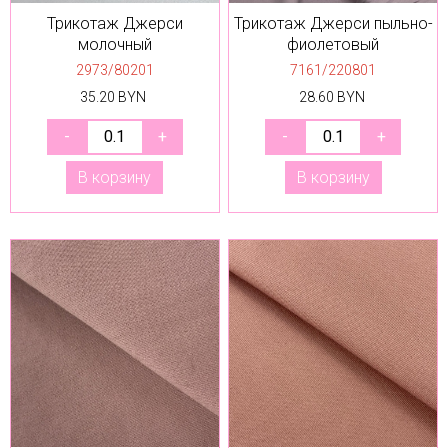
Трикотаж Джерси
Трикотаж Джерси пыльно-
молочный
фиолетовый
2973/80201
7161/220801
35.20 BYN
28.60 BYN
В корзину
В корзину