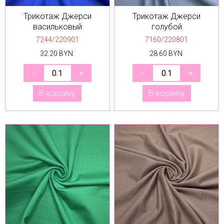
Трикотаж Джерси
Трикотаж Джерси
васильковый
голубой
7244/220901
7160/220801
32.20 BYN
28.60 BYN
В корзину
В корзину