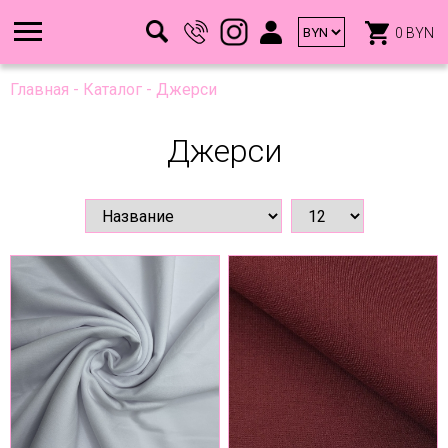
0 BYN
Главная
-
Каталог
-
Джерси
Джерси