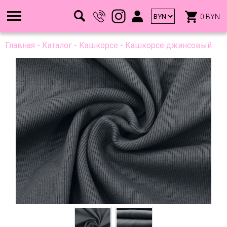
0 BYN
Главная
-
Каталог
-
Кашкорсе
-
Кашкорсе джинсовый